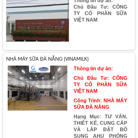
Thông tin dự án:
Chủ Đầu Tư: CÔNG
TY CỔ PHẦN SỮA
VIỆT NAM
NHÀ MÁY SỮA ĐÀ NẴNG (VINAMILK)
Thông tin dự án:
Chủ Đầu Tư: CÔNG
TY CỔ PHẦN SỮA
VIỆT NAM
Công Trình: NHÀ MÁY
SỮA ĐÀ NẴNG
Hạng Mục: TƯ VẤN,
THIẾT KẾ, CUNG CẤP
VÀ LẮP ĐẶT BỔ
SUNG AHU PHÒNG