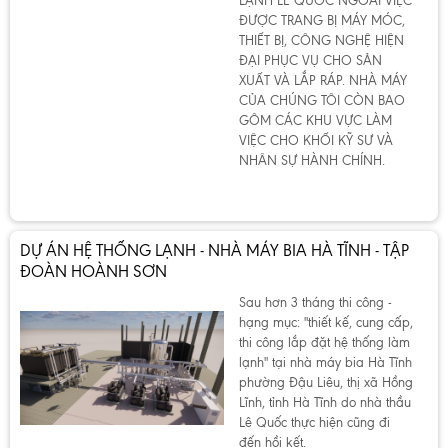
LẠNH LÊ QUỐC NGOÀI VIỆC
ĐƯỢC TRANG BỊ MÁY MÓC,
THIẾT BỊ, CÔNG NGHỆ HIỆN
ĐẠI PHỤC VỤ CHO SẢN
XUẤT VÀ LẮP RÁP. NHÀ MÁY
CỦA CHÚNG TÔI CÒN BAO
GÔM CÁC KHU VỰC LÀM
VIỆC CHO KHỐI KỸ SƯ VÀ
NHÂN SỰ HÀNH CHÍNH.
DỰ ÁN HỆ THỐNG LẠNH - NHÀ MÁY BIA HÀ TĨNH - TẬP
ĐOÀN HOÀNH SƠN
Sau hơn 3 tháng thi công -
hạng mục: "thiết kế, cung cấp,
thi công lắp đặt hệ thống làm
lạnh" tại nhà máy bia Hà Tĩnh
phường Đậu Liêu, thị xã Hồng
Lĩnh, tỉnh Hà Tĩnh do nhà thầu
Lê Quốc thực hiện cũng đi
đến hồi kết.