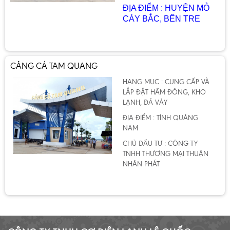
ĐỊA ĐIỂM : HUYỆN MỎ
CÀY BẮC, BẾN TRE
CẢNG CÁ TAM QUANG
HẠNG MỤC : CUNG CẤP VÀ
LẮP ĐẶT HẦM ĐÔNG, KHO
LẠNH, ĐÁ VẢY
ĐỊA ĐIỂM : TỈNH QUẢNG
NAM
CHỦ ĐẦU TƯ : CÔNG TY
TNHH THƯƠNG MẠI THUẬN
NHÂN PHÁT