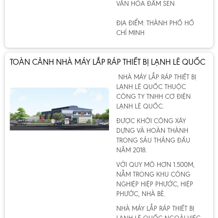
VĂN HÓA ĐẦM SEN
ĐỊA ĐIỂM: THÀNH PHỐ HỒ
CHÍ MINH
TOÀN CẢNH NHÀ MÁY LẮP RÁP THIẾT BỊ LẠNH LÊ QUỐC
NHÀ MÁY LẮP RÁP THIẾT BỊ
LẠNH LÊ QUỐC THUỘC
CÔNG TY TNHH CƠ ĐIỆN
LẠNH LÊ QUỐC.
ĐƯỢC KHỞI CÔNG XÂY
DỰNG VÀ HOÀN THÀNH
TRONG SÁU THÁNG ĐẦU
NĂM 2018.
VỚI QUY MÔ HƠN 1.500M,
NẰM TRONG KHU CÔNG
NGHIỆP HIỆP PHƯỚC, HIỆP
PHƯỚC, NHÀ BÈ.
NHÀ MÁY LẮP RÁP THIẾT BỊ