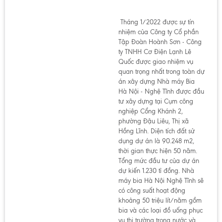
Tháng 1/2022 được sự tín
nhiệm của Công ty Cổ phần
Tập Đoàn Hoành Sơn - Công
ty TNHH Cơ Điện Lạnh Lê
Quốc được giao nhiệm vụ
quan trọng nhất trong toàn dự
án xây dựng Nhà máy Bia
Hà Nội - Nghệ Tĩnh được đầu
tư xây dựng tại Cụm công
nghiệp Cổng Khánh 2,
phường Đậu Liêu, Thị xã
Hồng Lĩnh. Diện tích đất sử
dụng dự án là 90.248 m2,
thời gian thực hiện 50 năm.
Tổng mức đầu tư của dự án
dự kiến 1.230 tỉ đồng. Nhà
máy bia Hà Nội Nghệ Tĩnh sẽ
có công suất hoạt động
khoảng 50 triệu lít/năm gồm
bia và các loại đồ uống phục
vụ thị trường trong nước và