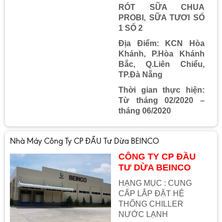
RÓT SỮA CHUA
PROBI, SỮA TƯƠI SỐ
1 SỐ 2
Địa Điểm: KCN Hòa
Khánh, P.Hòa Khánh
Bắc, Q.Liên Chiểu,
TP.Đà Nẵng
Thời gian thực hiện:
Từ tháng 02/2020 –
tháng 06/2020
Nhà Máy Công Ty CP ĐẦU Tư Dừa BEINCO
CÔNG TY CP ĐẦU
TƯ DỪA BEINCO
HẠNG MỤC : CUNG
CẤP LẮP ĐẶT HỆ
THỐNG CHILLER
NƯỚC LẠNH