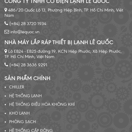
CÔNG TY TNHH CƠ ĐIỆN LẠNH LÊ QUỐC
486/20 Quốc Lộ 13, Phường Hiệp Bình, TP. Hồ Chí Minh, Việt
Nam
(+84) 28 3720 1934
info@lequoc.vn
NHÀ MÁY LẮP RÁP THIẾT BỊ LẠNH LÊ QUỐC
Lô EB24 - EB25 đường 19, KCN Hiệp Phước, Xã Hiệp Phước,
TP. Hồ Chí Minh, Việt Nam
(+84) 28 3636 9291
SẢN PHẨM CHÍNH
CHILLER
HỆ THỐNG LẠNH
HỆ THỐNG ĐIỀU HÒA KHÔNG KHÍ
KHO LẠNH
PHÒNG SẠCH
HỆ THỐNG CẤP ĐÔNG