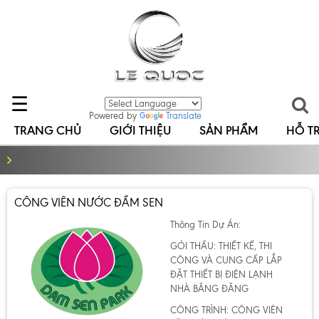
☰
Powered by
Translate
TRANG CHỦ
GIỚI THIỆU
SẢN PHẨM
HỖ T
CÔNG VIÊN NƯỚC ĐẦM SEN
Thông Tin Dự Án:
GÓI THẦU: THIẾT KẾ, THI
CÔNG VÀ CUNG CẤP LẮP
ĐẶT THIẾT BỊ ĐIỆN LẠNH
NHÀ BĂNG ĐĂNG
CÔNG TRÌNH: CÔNG VIÊN