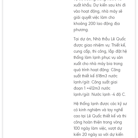
xuất khẩu. Dự kiến sau khi đi
vào hoạt động, nhà máy sẽ
giải quyết việc làm cho
khoảng 200 lao động địa
phương.
Tại dự án, Nhà thầu Lê Quốc
được giao nhiệm vụ: Thiết kế,
cung cấp, thi công, lắp đặt hệ
thống làm lạnh phục vụ sản
xuất cho nhà máy bia trong
quá trình hoạt động: Công
suất thiết kế 618m3 nước
lạnh/giờ. Công suất giai
đoạn 1 =412m3 nước
lạnh/giờ. Nước lạnh -4 độ C.
Hệ thống lạnh được các kỹ sư
có kinh nghiệm và tay nghề
cao tại Lê Quốc thiết kế và thi
công hoàn thiện trong vòng
100 ngày làm việc, vượt dự
kiến 20 ngày so với dự kiến