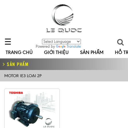
☰
Powered by
Translate
TRANG CHỦ
GIỚI THIỆU
SẢN PHẨM
HỖ T
SẢN PHẨM
MOTOR IE3 LOẠI 2P