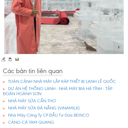
Các bản tin liên quan
TOÀN CẢNH NHÀ MÁY LẮP RÁP THIẾT BỊ LẠNH LÊ QUỐC
DỰ ÁN HỆ THỐNG LẠNH - NHÀ MÁY BIA HÀ TĨNH - TẬP
ĐOÀN HOÀNH SƠN
NHÀ MÁY SỮA CẦN THƠ
NHÀ MÁY SỮA ĐÀ NẴNG (VINAMILK)
Nhà Máy Công Ty CP ĐẦU Tư Dừa BEINCO
CẢNG CÁ TAM QUANG