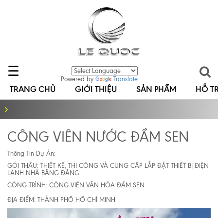
☰
Powered by
Translate
TRANG CHỦ
GIỚI THIỆU
SẢN PHẨM
HỖ T
CÔNG VIÊN NƯỚC ĐẦM SEN
Thông Tin Dự Án:
GÓI THẦU: THIẾT KẾ, THI CÔNG VÀ CUNG CẤP LẮP ĐẶT THIẾT BỊ ĐIỆN
LẠNH NHÀ BĂNG ĐĂNG
CÔNG TRÌNH: CÔNG VIÊN VĂN HÓA ĐẦM SEN
ĐỊA ĐIỂM: THÀNH PHỐ HỒ CHÍ MINH