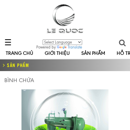
☰
Powered by
Translate
TRANG CHỦ
GIỚI THIỆU
SẢN PHẨM
HỖ T
SẢN PHẨM
BÌNH CHỨA