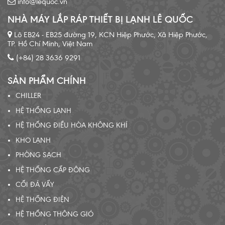
info@lequoc.vn
NHÀ MÁY LẮP RÁP THIẾT BỊ LẠNH LÊ QUỐC
Lô EB24 - EB25 đường 19, KCN Hiệp Phước, Xã Hiệp Phước,
TP. Hồ Chí Minh, Việt Nam
(+84) 28 3636 9291
SẢN PHẨM CHÍNH
CHILLER
HỆ THỐNG LẠNH
HỆ THỐNG ĐIỀU HÒA KHÔNG KHÍ
KHO LẠNH
PHÒNG SẠCH
HỆ THỐNG CẤP ĐÔNG
CỐI ĐÁ VẨY
HỆ THỐNG ĐIỆN
HỆ THỐNG THÔNG GIÓ