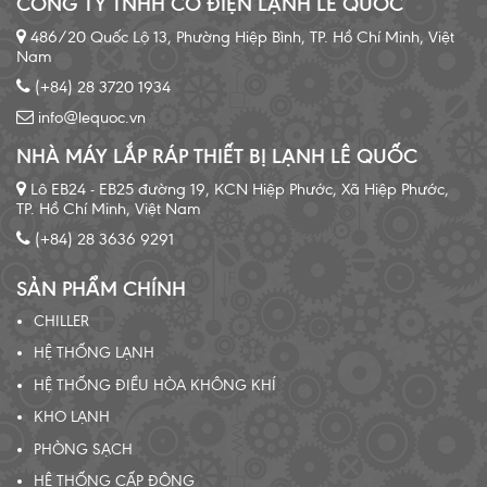
CÔNG TY TNHH CƠ ĐIỆN LẠNH LÊ QUỐC
486/20 Quốc Lộ 13, Phường Hiệp Bình, TP. Hồ Chí Minh, Việt
Nam
(+84) 28 3720 1934
info@lequoc.vn
NHÀ MÁY LẮP RÁP THIẾT BỊ LẠNH LÊ QUỐC
Lô EB24 - EB25 đường 19, KCN Hiệp Phước, Xã Hiệp Phước,
TP. Hồ Chí Minh, Việt Nam
(+84) 28 3636 9291
SẢN PHẨM CHÍNH
CHILLER
HỆ THỐNG LẠNH
HỆ THỐNG ĐIỀU HÒA KHÔNG KHÍ
KHO LẠNH
PHÒNG SẠCH
HỆ THỐNG CẤP ĐÔNG