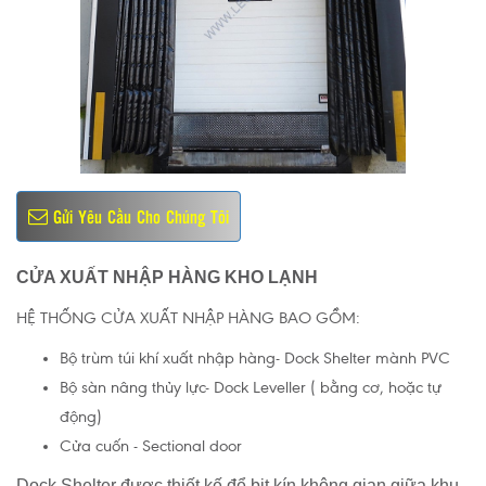
Gửi Yêu Cầu Cho Chúng Tôi
CỬA XUẤT NHẬP HÀNG KHO LẠNH
HỆ THỐNG CỬA XUẤT NHẬP HÀNG BAO GỒM:
Bộ trùm túi khí xuất nhập hàng- Dock Shelter mành PVC
Bộ sàn nâng thủy lực- Dock Leveller ( bằng cơ, hoặc tự
động)
Cửa cuốn - Sectional door
Dock Shelter được thiết kế để bịt kín không gian giữa khu