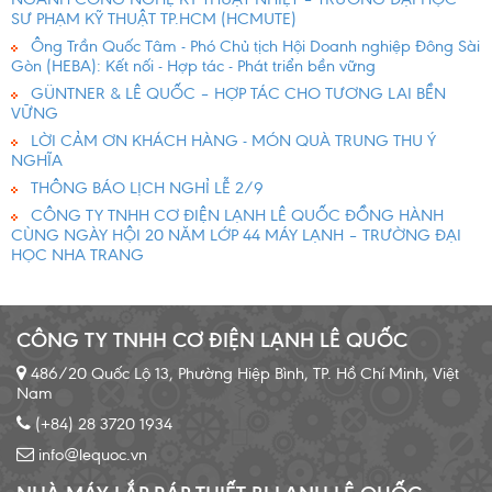
SƯ PHẠM KỸ THUẬT TP.HCM (HCMUTE)
Ông Trần Quốc Tâm - Phó Chủ tịch Hội Doanh nghiệp Đông Sài
Gòn (HEBA): Kết nối - Hợp tác - Phát triển bền vững
GÜNTNER & LÊ QUỐC – HỢP TÁC CHO TƯƠNG LAI BỀN
VỮNG
LỜI CẢM ƠN KHÁCH HÀNG - MÓN QUÀ TRUNG THU Ý
NGHĨA
THÔNG BÁO LỊCH NGHỈ LỄ 2/9
CÔNG TY TNHH CƠ ĐIỆN LẠNH LÊ QUỐC ĐỒNG HÀNH
CÙNG NGÀY HỘI 20 NĂM LỚP 44 MÁY LẠNH – TRƯỜNG ĐẠI
HỌC NHA TRANG
CÔNG TY TNHH CƠ ĐIỆN LẠNH LÊ QUỐC
486/20 Quốc Lộ 13, Phường Hiệp Bình, TP. Hồ Chí Minh, Việt
Nam
(+84) 28 3720 1934
info@lequoc.vn