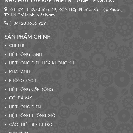
NHÀ MÁY LẮP RÁP THIẾT BỊ LẠNH LÊ QUỐC
Lô EB24 - EB25 đường 19, KCN Hiệp Phước, Xã Hiệp Phước,
TP. Hồ Chí Minh, Việt Nam
(+84) 28 3636 9291
SẢN PHẨM CHÍNH
CHILLER
HỆ THỐNG LẠNH
HỆ THỐNG ĐIỀU HÒA KHÔNG KHÍ
KHO LẠNH
PHÒNG SẠCH
HỆ THỐNG CẤP ĐÔNG
CỐI ĐÁ VẨY
HỆ THỐNG ĐIỆN
HỆ THỐNG THÔNG GIÓ
CÁC THIẾT BỊ PHỤ TRỢ