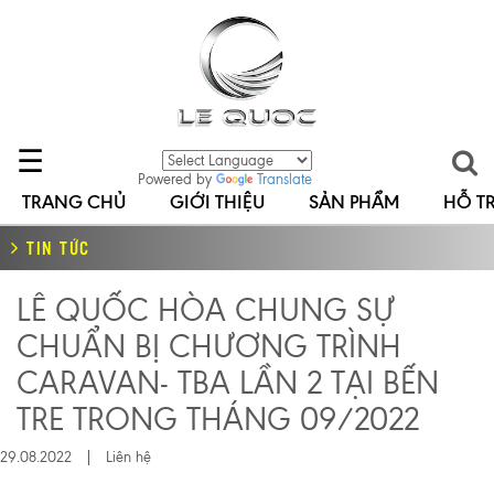
☰
Powered by
Translate
TRANG CHỦ
GIỚI THIỆU
SẢN PHẨM
HỖ T
TIN TỨC
LÊ QUỐC HÒA CHUNG SỰ
CHUẨN BỊ CHƯƠNG TRÌNH
CARAVAN- TBA LẦN 2 TẠI BẾN
TRE TRONG THÁNG 09/2022
29.08.2022 |
Liên hệ