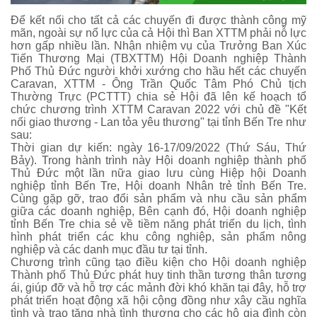
Để kết nối cho tất cả các chuyến đi được thành công mỹ
mãn, ngoài sự nổ lực của cả Hội thì Ban XTTM phải nỗ lực
hơn gấp nhiều lần. Nhận nhiệm vụ của Trưởng Ban Xúc
Tiến Thương Mại (TBXTTM) Hội Doanh nghiệp Thành
Phố Thủ Đức người khởi xướng cho hầu hết các chuyến
Caravan, XTTM - Ông Trần Quốc Tâm Phó Chủ tịch
Thường Trực (PCTTT) chia sẻ Hội đã lên kế hoạch tổ
chức chương trình XTTM Caravan 2022 với chủ đề "Kết
nối giao thương - Lan tỏa yêu thương" tại tỉnh Bến Tre như
sau:
Thời gian dự kiến: ngày 16-17/09/2022 (Thứ Sáu, Thứ
Bảy). Trong hành trình này Hội doanh nghiệp thành phố
Thủ Đức một lần nữa giao lưu cùng Hiệp hội Doanh
nghiệp tỉnh Bến Tre, Hội doanh Nhân trẻ tỉnh Bến Tre.
Cùng gặp gỡ, trao đổi sản phẩm và nhu cầu sản phẩm
giữa các doanh nghiệp, Bên cạnh đó, Hội doanh nghiệp
tỉnh Bến Tre chia sẻ về tiềm năng phát triển du lịch, tình
hình phát triển các khu công nghiệp, sản phẩm nông
nghiệp và các danh mục đầu tư tại tỉnh.
Chương trình cũng tạo điều kiện cho Hội doanh nghiệp
Thành phố Thủ Đức phát huy tinh thần tương thân tương
ái, giúp đỡ và hỗ trợ các mảnh đời khó khăn tại đây, hỗ trợ
phát triển hoạt động xã hội cộng đồng như xây cầu nghĩa
tình và trao tặng nhà tình thương cho các hộ gia đình còn