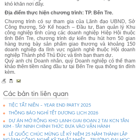
khó khăn nơi đây.
Địa điểm thực hiện chương trình: TP. Bến Tre.
Chương trình có sự tham gia của Lãnh đạo UBND, Sở
Công thương, Sở Kế hoạch – Đầu tư, Ban quản lý Khu
công nghiệp tỉnh cùng các doanh nghiệp Hiệp Hội thuộc
tỉnh Bến Tre, chương trình dự kiến thu hút hơn 50 gian
hàng trưng bày sản phẩm giao thương và khoảng 150
doanh nghiệp đa lĩnh vực ngành nghề thuộc Hội doanh
nghiệp Thành phố Thủ Đức và tỉnh bạn tham dự.
Quý anh chị Doanh nhân, quý Doanh nghiệp có thể tham
khảo thêm tiềm năng đầu tư tại Bến Tre qua thông tin đính
kèm.
Các bản tin liên quan
TIỆC TẤT NIÊN – YEAR END PARTY 2025
THÔNG BÁO NGHỈ TẾT DƯƠNG LỊCH 2026
DỰ ÁN MỞ RỘNG KHO LẠNH GIAI ĐOẠN 2 TẠI KCN TÂN
KIM - TÂY NINH CHÍNH THỨC ĐƯA VÀO VẬN HÀNH
LÊ QUỐC CHÚC MỪNG LỄ KỶ NIỆM 25 NĂM THÀNH LẬP
NGÀNH CÔNG NGHỆ KỸ THUẬT NHIỆT – TRƯỜNG ĐẠI HỌC