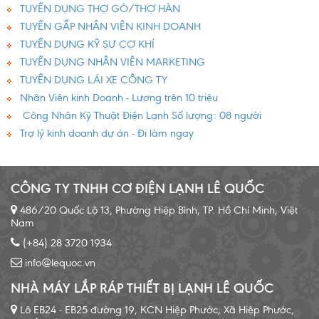
TUYỂN DỤNG THỢ GÒ/THỢ HÀN
TUYỂN GẤP NHÂN VIÊN KINH DOANH
TUYỂN DỤNG KỸ SƯ CƠ KHÍ
TUYỂN DỤNG NHÂN VIÊN MARKETING
TUYỂN DỤNG LÁI XE CÔNG TY
Nhân Viên kinh Doanh - Lương trên 10 triệu
Công Nhân Kỹ Thuật Điện Lạnh Số lượng: 08 người
Trợ lý kinh doanh dự án - Đi làm ngay
CÔNG TY TNHH CƠ ĐIỆN LẠNH LÊ QUỐC
486/20 Quốc Lộ 13, Phường Hiệp Bình, TP. Hồ Chí Minh, Việt
Nam
(+84) 28 3720 1934
info@lequoc.vn
NHÀ MÁY LẮP RÁP THIẾT BỊ LẠNH LÊ QUỐC
Lô EB24 - EB25 đường 19, KCN Hiệp Phước, Xã Hiệp Phước,