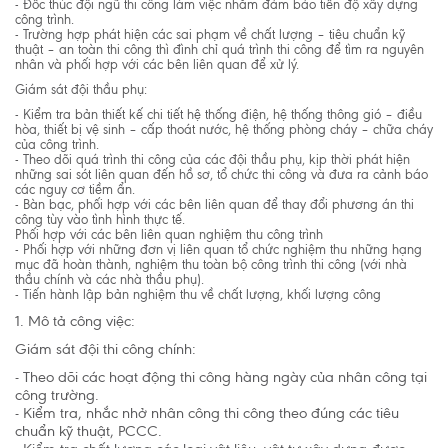
- Đốc thúc đội ngũ thi công làm việc nhằm đảm bảo tiến độ xây dựng
công trình.
- Trường hợp phát hiện các sai phạm về chất lượng – tiêu chuẩn kỹ
thuật – an toàn thi công thì đình chỉ quá trình thi công để tìm ra nguyên
nhân và phối hợp với các bên liên quan để xử lý.
Giám sát đội thầu phụ:
- Kiểm tra bản thiết kế chi tiết hệ thống điện, hệ thống thông gió – điều
hòa, thiết bị vệ sinh – cấp thoát nước, hệ thống phòng cháy – chữa cháy
của công trình.
- Theo dõi quá trình thi công của các đội thầu phụ, kịp thời phát hiện
những sai sót liên quan đến hồ sơ, tổ chức thi công và đưa ra cảnh báo
các nguy cơ tiềm ẩn.
- Bàn bạc, phối hợp với các bên liên quan để thay đổi phương án thi
công tùy vào tình hình thực tế.
Phối hợp với các bên liên quan nghiệm thu công trình
- Phối hợp với những đơn vị liên quan tổ chức nghiệm thu những hạng
mục đã hoàn thành, nghiệm thu toàn bộ công trình thi công (với nhà
thầu chính và các nhà thầu phụ).
- Tiến hành lập bản nghiệm thu về chất lượng, khối lượng công
1. Mô tả công việc:
Giám sát đội thi công chính:
- Theo dõi các hoạt động thi công hàng ngày của nhân công tại
công trường.
- Kiểm tra, nhắc nhở nhân công thi công theo đúng các tiêu
chuẩn kỹ thuật, PCCC.