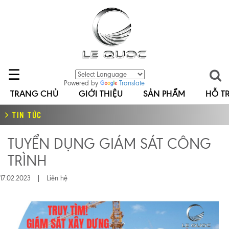
☰
Powered by
Translate
TRANG CHỦ
GIỚI THIỆU
SẢN PHẨM
HỖ T
TIN TỨC
TUYỂN DỤNG GIÁM SÁT CÔNG
TRÌNH
17.02.2023 |
Liên hệ