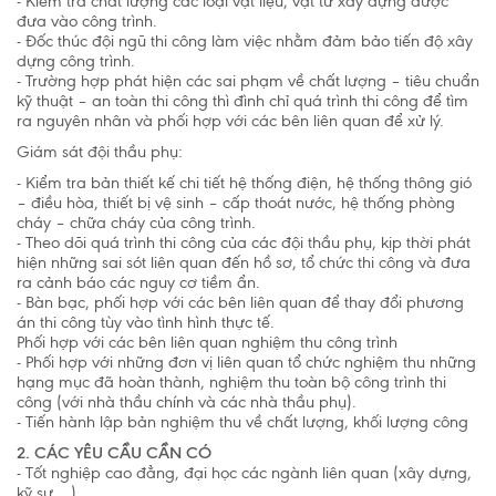
- Kiểm tra chất lượng các loại vật liệu, vật tư xây dựng được
đưa vào công trình.
- Đốc thúc đội ngũ thi công làm việc nhằm đảm bảo tiến độ xây
dựng công trình.
- Trường hợp phát hiện các sai phạm về chất lượng – tiêu chuẩn
kỹ thuật – an toàn thi công thì đình chỉ quá trình thi công để tìm
ra nguyên nhân và phối hợp với các bên liên quan để xử lý.
Giám sát đội thầu phụ:
- Kiểm tra bản thiết kế chi tiết hệ thống điện, hệ thống thông gió
– điều hòa, thiết bị vệ sinh – cấp thoát nước, hệ thống phòng
cháy – chữa cháy của công trình.
- Theo dõi quá trình thi công của các đội thầu phụ, kịp thời phát
hiện những sai sót liên quan đến hồ sơ, tổ chức thi công và đưa
ra cảnh báo các nguy cơ tiềm ẩn.
- Bàn bạc, phối hợp với các bên liên quan để thay đổi phương
án thi công tùy vào tình hình thực tế.
Phối hợp với các bên liên quan nghiệm thu công trình
- Phối hợp với những đơn vị liên quan tổ chức nghiệm thu những
hạng mục đã hoàn thành, nghiệm thu toàn bộ công trình thi
công (với nhà thầu chính và các nhà thầu phụ).
- Tiến hành lập bản nghiệm thu về chất lượng, khối lượng công
2. CÁC YÊU CẦU CẦN CÓ
- Tốt nghiệp cao đẳng, đại học các ngành liên quan (xây dựng,
kỹ sư,…).