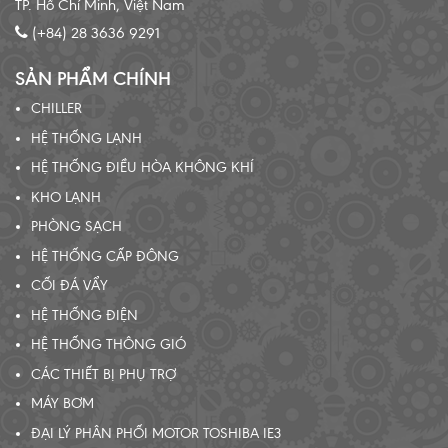
TP. Hồ Chí Minh, Việt Nam
(+84) 28 3636 9291
SẢN PHẨM CHÍNH
CHILLER
HỆ THỐNG LẠNH
HỆ THỐNG ĐIỀU HÒA KHÔNG KHÍ
KHO LẠNH
PHÒNG SẠCH
HỆ THỐNG CẤP ĐÔNG
CỐI ĐÁ VẨY
HỆ THỐNG ĐIỆN
HỆ THỐNG THÔNG GIÓ
CÁC THIẾT BỊ PHỤ TRỢ
MÁY BƠM
ĐẠI LÝ PHÂN PHỐI MOTOR TOSHIBA IE3