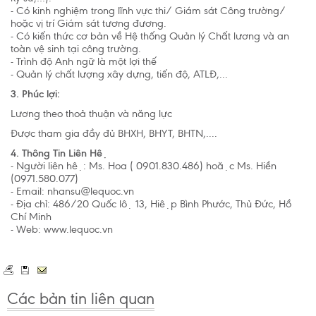
- Có kinh nghiệm trong lĩnh vực thi/ Giám sát Công trường/
hoặc vị trí Giám sát tương đương.
- Có kiến thức cơ bản về Hệ thống Quản lý Chất lương và an
toàn vệ sinh tại công trường.
- Trình độ Anh ngữ là một lợi thế
- Quản lý chất lượng xây dựng, tiến độ, ATLĐ,...
3. Phúc lợi:
Lương theo thoả thuận và năng lực
Được tham gia đầy đủ BHXH, BHYT, BHTN,....
4. Thông Tin Liên Hệ
- Người liên hệ: Ms. Hoa ( 0901.830.486) hoặc Ms. Hiền
(0971.580.077)
- Email:
nhansu@lequoc.vn
- Địa chỉ: 486/20 Quốc lộ 13, Hiệp Bình Phước, Thủ Đức, Hồ
Chí Minh
- Web: www.lequoc.vn
Các bản tin liên quan