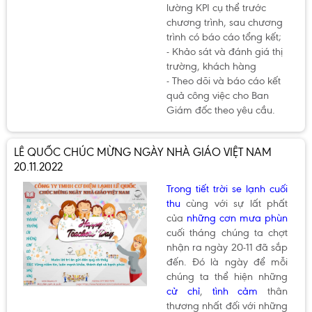
lường KPI cụ thể trước
chương trình, sau chương
trình có báo cáo tổng kết;
- Khảo sát và đánh giá thị
trường, khách hàng
- Theo dõi và báo cáo kết
quả công việc cho Ban
Giám đốc theo yêu cầu.
LÊ QUỐC CHÚC MỪNG NGÀY NHÀ GIÁO VIỆT NAM
20.11.2022
Trong tiết trời se lạnh cuối
thu
cùng với sự lất phất
của
những cơn mưa phùn
cuối tháng chúng ta chợt
nhận ra ngày 20-11 đã sắp
đến. Đó là ngày để mỗi
chúng ta thể hiện những
cử chỉ
,
tình cảm
thân
thương nhất đối với những