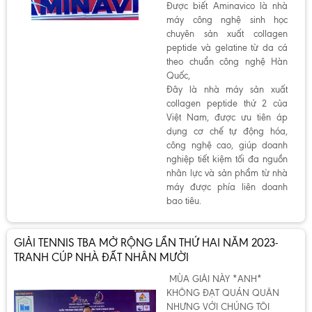
Được biết Aminavico là nhà
máy công nghệ sinh học
chuyên sản xuất collagen
peptide và gelatine từ da cá
theo chuẩn công nghệ Hàn
Quốc,
Đây là nhà máy sản xuất
collagen peptide thứ 2 của
Việt Nam, được ưu tiên áp
dụng cơ chế tự động hóa,
công nghệ cao, giúp doanh
nghiệp tiết kiệm tối đa nguồn
nhân lực và sản phẩm từ nhà
máy được phía liên doanh
bao tiêu.
GIẢI TENNIS TBA MỞ RỘNG LẦN THỨ HAI NĂM 2023-
TRANH CÚP NHÀ ĐẤT NHÂN MƯỜI
MÙA GIẢI NÀY *ANH*
KHÔNG ĐẠT QUÁN QUÂN
NHƯNG VỚI CHÚNG TÔI