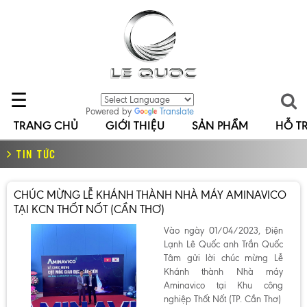
☰
Powered by
Translate
TRANG CHỦ
GIỚI THIỆU
SẢN PHẨM
HỖ T
TIN TỨC
CHÚC MỪNG LỄ KHÁNH THÀNH NHÀ MÁY AMINAVICO
TẠI KCN THỐT NỐT (CẦN THƠ)
Vào ngày 01/04/2023, Điện
Lạnh Lê Quốc anh Trần Quốc
Tâm gửi lời chúc mừng Lễ
Khánh thành Nhà máy
Aminavico tại Khu công
nghiệp Thốt Nốt (TP. Cần Thơ)