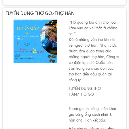
TUYỂN DỤNG THỢ GÒ/THỢ HÀN
"Hồ quang tỏa ánh chói lòa.
Làm vua cơ khí thật là chẳng
sai."
Đó là những vần thơ khi nói
về người thợ hàn. Nhận thức
được tầm quan trọng của
những người thợ hàn, Công ty
cơ điện lạnh Lê Quốc luôn
trân trọng và chào đón các
thợ hàn đến đầu quân tại
công ty.
TUYỂN DỤNG THỢ
HÀN/THỢ GÒ
Tham gia thi công, triển khai
gia công ống cách nhiệt,
hàn ống, Hàn kết cấu,
Hàn các chi tiết cơ khí, Hàn