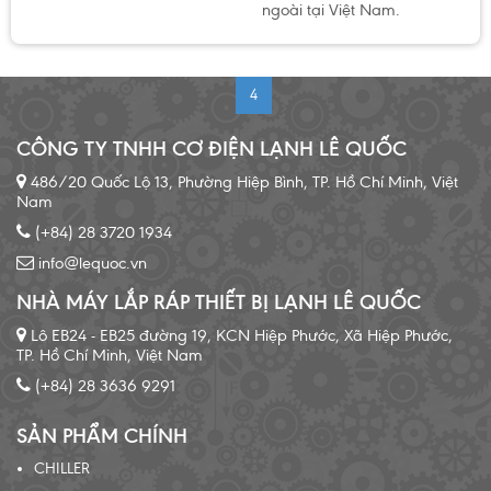
ngoài tại Việt Nam.
1
2
3
4
5
6
7
8
9
CÔNG TY TNHH CƠ ĐIỆN LẠNH LÊ QUỐC
486/20 Quốc Lộ 13, Phường Hiệp Bình, TP. Hồ Chí Minh, Việt
Nam
(+84) 28 3720 1934
info@lequoc.vn
NHÀ MÁY LẮP RÁP THIẾT BỊ LẠNH LÊ QUỐC
Lô EB24 - EB25 đường 19, KCN Hiệp Phước, Xã Hiệp Phước,
TP. Hồ Chí Minh, Việt Nam
(+84) 28 3636 9291
SẢN PHẨM CHÍNH
CHILLER