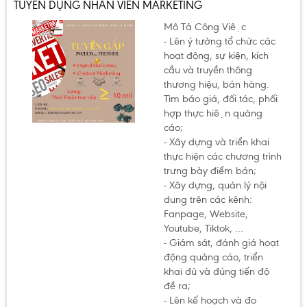
TUYỂN DỤNG NHÂN VIÊN MARKETING
Mô Tả Công Việc
- Lên ý tưởng tổ chức các
hoạt động, sự kiện, kích
cầu và truyền thông
thương hiệu, bán hàng.
Tìm báo giá, đối tác, phối
hợp thực hiện quảng
cáo;
- Xây dựng và triển khai
thực hiện các chương trình
trưng bày điểm bán;
- Xây dựng, quản lý nội
dung trên các kênh:
Fanpage, Website,
Youtube, Tiktok, …
- Giám sát, đánh giá hoạt
động quảng cáo, triển
khai đủ và đúng tiến độ
đề ra;
- Lên kế hoạch và đo