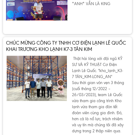
*ANH* VẪN LÀ KING
CHÚC MỪNG CÔNG TY TNHH CƠ ĐIỆN LẠNH LÊ QUỐC
KHAI TRƯƠNG KHO LẠNH K7-3 TÂN KIM
Thật hài lòng với đội ngũ KỸ
SƯ VÀ KỸ THUẬT Cơ Điện
Lạnh Lê Quốc. "kho_lạnh_K3-
7 TÂN_KIM-LONG_AN"
Sau thời gian vỏn vẹn 3 tháng
(cuối tháng 12/2022 –
26/03/2023), team Lê Quốc
vừa tham gia công trình Kho
lạnh vừa tham gia đòn tết
đoàn viên cùng gia đinh. Đó,
hơn cả là nổ lực, trách nhiệm
và uy tín mà chúng tôi đã xây
dựng trong 2 thập niên qua.