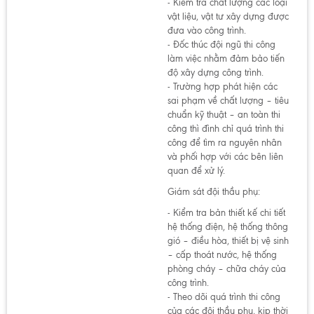
- Kiểm tra chất lượng các loại
vật liệu, vật tư xây dựng được
đưa vào công trình.
- Đốc thúc đội ngũ thi công
làm việc nhằm đảm bảo tiến
độ xây dựng công trình.
- Trường hợp phát hiện các
sai phạm về chất lượng – tiêu
chuẩn kỹ thuật – an toàn thi
công thì đình chỉ quá trình thi
công để tìm ra nguyên nhân
và phối hợp với các bên liên
quan để xử lý.
Giám sát đội thầu phụ:
- Kiểm tra bản thiết kế chi tiết
hệ thống điện, hệ thống thông
gió – điều hòa, thiết bị vệ sinh
– cấp thoát nước, hệ thống
phòng cháy – chữa cháy của
công trình.
- Theo dõi quá trình thi công
của các đội thầu phụ, kịp thời