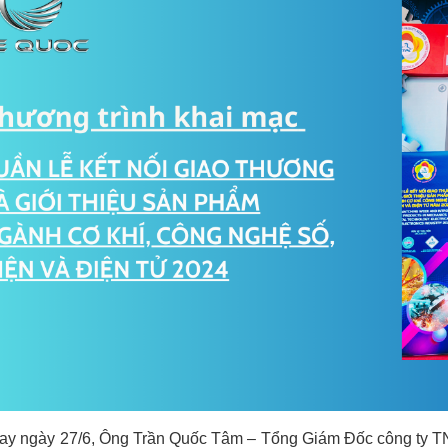
y ngày 27/6, Ông Trần Quốc Tâm – Tổng Giám Đốc công ty TN