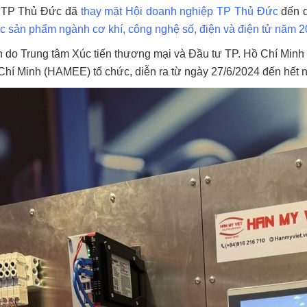
 TP Thủ Đức đã
thay mặt Hội doanh nghiệp TP Thủ Đức
đến d
ác sản phẩm ngành cơ khí, công nghệ số, điện và điện tử năm 
 do Trung tâm Xúc tiến thương mại và Đầu tư TP. Hồ Chí Minh 
Chí Minh (HAMEE) tổ chức, diễn ra từ ngày 27/6/2024 đến hết