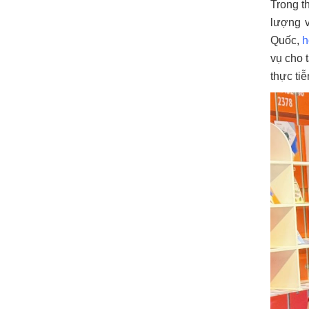
Trong t
lượng v
Quốc,
h
vụ cho 
thực tiễ