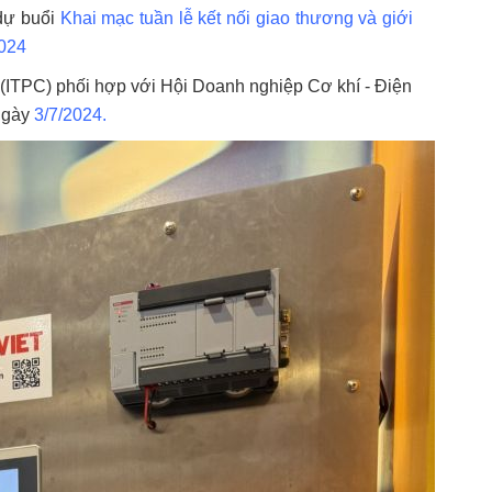
ự buổi
Khai mạc tuần lễ kết nối giao thương và giới
2024
(ITPC) phối hợp với Hội Doanh nghiệp Cơ khí - Điện
 ngày
3/7/2024.