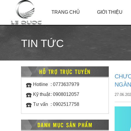
TRANG CHỦ
GIỚI THIỆU
TIN TỨC
HỖ TRỢ TRỰC TUYẾN
CHƯƠ
☎️
NGÀN
Hotline
:
0773637979
☎️
Kỹ thuật
:
0908012057
27.06.2
☎️
Tư vấn
:
0902517758
DANH MỤC SẢN PHẨM