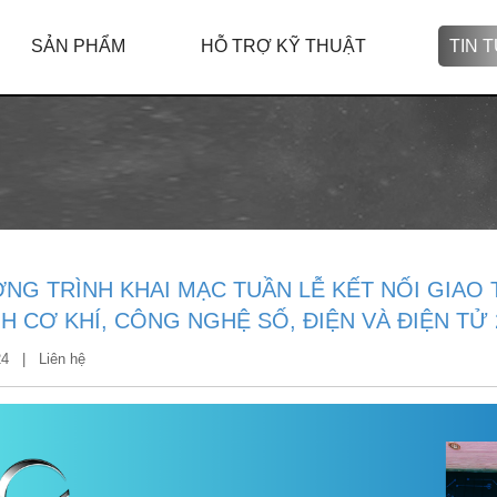
SẢN PHẨM
HỖ TRỢ KỸ THUẬT
TIN 
NG TRÌNH KHAI MẠC TUẦN LỄ KẾT NỐI GIAO
H CƠ KHÍ, CÔNG NGHỆ SỐ, ĐIỆN VÀ ĐIỆN TỬ 
024 |
Liên hệ