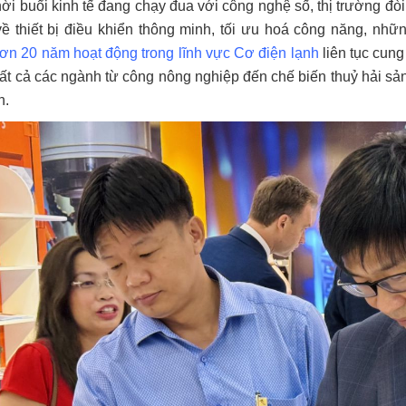
hời buổi kinh tế đang chạy đua với công nghệ số, thị trường đ
ề thiết bị điều khiển thông minh, tối ưu hoá công năng, nhữ
ơn 20 năm hoạt động trong lĩnh vực Cơ điện lạnh
liên tục cung
tất cả các ngành từ công nông nghiệp đến chế biến thuỷ hải s
n.